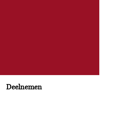
Deelnemen
Je bent van harte welkom in de
Volkskeuken! Dat kan zijn 1x per maand,
1x per week, soms, een half uur, 2 uur
enzovoorts. Gewoon wat bij jou past.
Interesse?
Neem contact met ons op, we luisteren